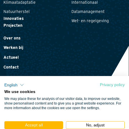
Klimaatadaptatie
Internationaal
Natuurherstel
Datamanagement
Innovaties
Wet- en regelgeving
Projecten
Over ons
Werken bij
Actueel
Contact
Privacy policy
English
We use cookies
Privacyverklaring
We may place these for analysis of our visitor data, to improve our website,
Cookieverklaring
show personalised content and to give you a great website experience. For
more information about the cookies we use open the settings.
Algemene voorwaarden
Accept all
No, adjust